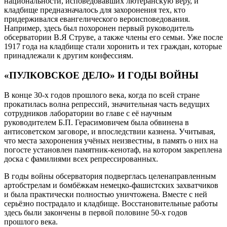
национальности, исповедовавших лютеранскую веру, и
кладбище предназначалось для захоронения тех, кто
придерживался евангелического вероисповедования.
Например, здесь был похоронен первый руководитель
обсерватории В.Я Струве, а также члены его семьи. Уже после
1917 года на кладбище стали хоронить и тех граждан, которые
принадлежали к другим конфессиям.
«ПУЛКОВСКОЕ ДЕЛО» И ГОДЫ ВОЙНЫ
В конце 30-х годов прошлого века, когда по всей стране
прокатилась волна репрессий, значительная часть ведущих
сотрудников лаборатории во главе с её научным
руководителем Б.П. Герасимовичем была обвинена в
антисоветском заговоре, и впоследствии казнена. Учитывая,
что места захоронения учёных неизвестны, в память о них на
погосте установлен памятник-кенотаф, на котором закреплена
доска с фамилиями всех репрессированных.
В годы войны обсерватория подверглась целенаправленным
артобстрелам и бомбёжкам немецко-фашистских захватчиков
и была практически полностью уничтожена. Вместе с ней
серьёзно пострадало и кладбище. Восстановительные работы
здесь были закончены в первой половине 50-х годов
прошлого века.