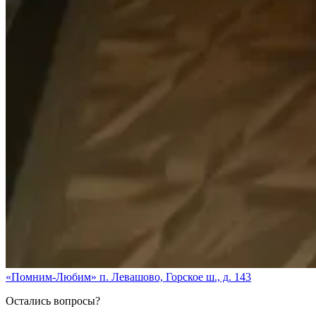
«Помним-Любим» п. Левашово, Горское ш., д. 143
Остались вопросы?