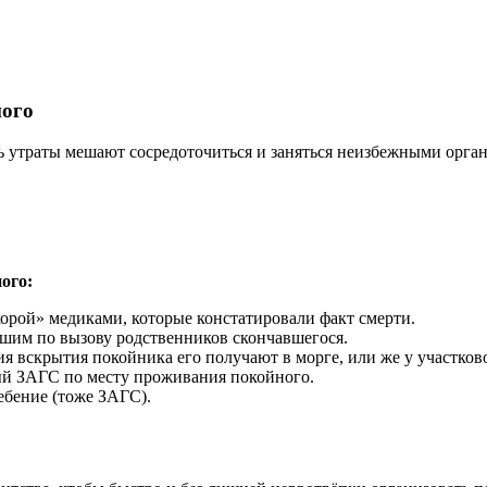
ного
чь утраты мешают сосредоточиться и заняться неизбежными орг
ого:
орой» медиками, которые констатировали факт смерти.
шим по вызову родственников скончавшегося.
я вскрытия покойника его получают в морге, или же у участков
ный ЗАГС по месту проживания покойного.
ебение (тоже ЗАГС).