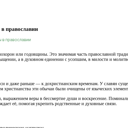
 в православии
ы в православии
 похорон или годовщины. Это значимая часть православной тра
сыщении, а в духовном единении с усопшим, в милости и молитв
уси и даже раньше — к дохристианским временам. У славян су
ом христианства эти обычаи были очищены от языческих элемен
, выражением веры в бессмертие души и воскресение. Поминаль
ждает её, помогая укрепить родственные и духовные связи.
мволическую нагрузку: