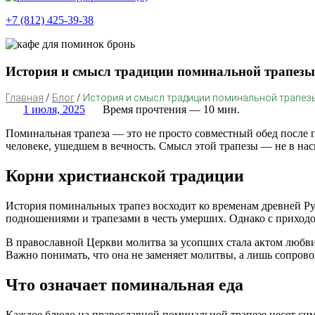
+7 (812) 425-39-38
История и смысл традиции поминальной трапезы
Главная
/
Блог
/
История и смысл традиции поминальной трапез
1 июля, 2025
Время прочтения — 10 мин.
Поминальная трапеза — это не просто совместный обед после
человеке, ушедшем в вечность. Смысл этой трапезы — не в на
Корни христианской традиции
История поминальных трапез восходит ко временам древней Р
подношениями и трапезами в честь умерших. Однако с приход
В православной Церкви молитва за усопших стала актом любви
Важно понимать, что она не заменяет молитвы, а лишь сопрово
Что означает поминальная еда
Каждое блюдо на православной поминальной трапезе несет си