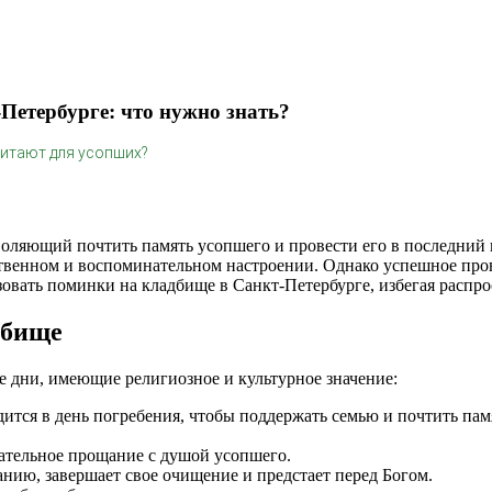
Петербурге: что нужно знать?
читают для усопших?
оляющий почтить память усопшего и провести его в последний 
твенном и воспоминательном настроении. Однако успешное про
изовать поминки на кладбище в Санкт-Петербурге, избегая расп
дбище
 дни, имеющие религиозное и культурное значение:
ится в день погребения, чтобы поддержать семью и почтить пам
чательное прощание с душой усопшего.
анию, завершает свое очищение и предстает перед Богом.