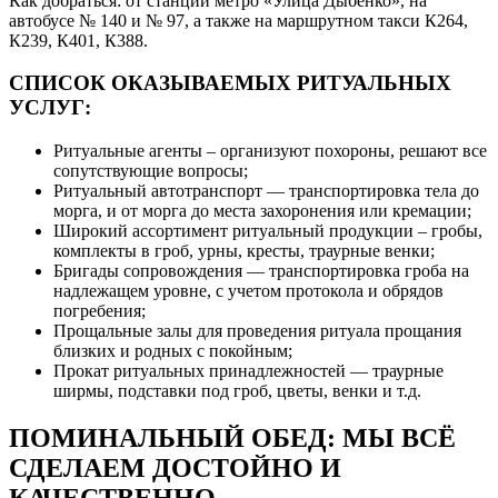
Как добраться: от станции метро «Улица Дыбенко», на
автобусе № 140 и № 97, а также на маршрутном такси К264,
К239, К401, К388.
СПИСОК ОКАЗЫВАЕМЫХ РИТУАЛЬНЫХ
УСЛУГ:
Ритуальные агенты – организуют похороны, решают все
сопутствующие вопросы;
Ритуальный автотранспорт — транспортировка тела до
морга, и от морга до места захоронения или кремации;
Широкий ассортимент ритуальный продукции – гробы,
комплекты в гроб, урны, кресты, траурные венки;
Бригады сопровождения — транспортировка гроба на
надлежащем уровне, с учетом протокола и обрядов
погребения;
Прощальные залы для проведения ритуала прощания
близких и родных с покойным;
Прокат ритуальных принадлежностей — траурные
ширмы, подставки под гроб, цветы, венки и т.д.
ПОМИНАЛЬНЫЙ ОБЕД: МЫ ВСЁ
СДЕЛАЕМ ДОСТОЙНО И
КАЧЕСТВЕННО