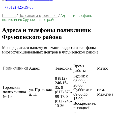
+7 (812) 425-39-38
Главная
/
Полезная информация
/
Адреса и телефоны
поликлиник Фрунзенского района
Адреса и телефоны поликлиник
Фрунзенского района
Мы предлагаем вашему вниманию адреса и телефоны
многофункциональных центров в Фрунзенском районе.
Время
Поликлиники
Адрес
Телефоны
Метро
работы
Будни: с
8 (812)
08.00 до
246-15-
20.00,
Городская
35, 8
ул. Пражская,
Суббота: с
ст.м.
поликлиника
(812) 573-
д. 11
09.00 до
Междуна
№ 19
99-17, 8
15.00,
(812) 246-
Воскресенье:
15-36
выходной