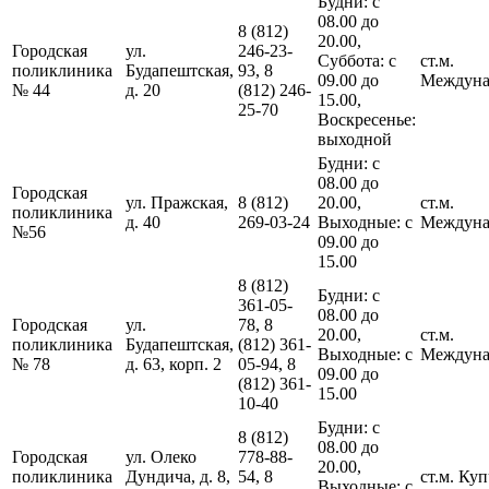
Будни: с
08.00 до
8 (812)
20.00,
Городская
ул.
246-23-
Суббота: с
ст.м.
поликлиника
Будапештская,
93, 8
09.00 до
Междуна
№ 44
д. 20
(812) 246-
15.00,
25-70
Воскресенье:
выходной
Будни: с
08.00 до
Городская
ул. Пражская,
8 (812)
20.00,
ст.м.
поликлиника
д. 40
269-03-24
Выходные: с
Междуна
№56
09.00 до
15.00
8 (812)
Будни: с
361-05-
08.00 до
Городская
ул.
78, 8
20.00,
ст.м.
поликлиника
Будапештская,
(812) 361-
Выходные: с
Междуна
№ 78
д. 63, корп. 2
05-94, 8
09.00 до
(812) 361-
15.00
10-40
Будни: с
8 (812)
08.00 до
Городская
ул. Олеко
778-88-
20.00,
поликлиника
Дундича, д. 8,
54, 8
ст.м. Ку
Выходные: с