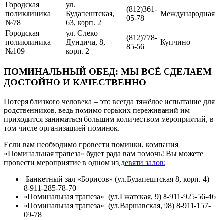
Городская
ул.
(812)361-
поликлиника
Будапештская,
Международная
05-78
№78
63, корп. 2
Городская
ул. Олеко
(812)778-
поликлиника
Дундича, 8,
Купчино
85-56
№109
корп. 2
ПОМИНАЛЬНЫЙ ОБЕД: МЫ ВСЁ СДЕЛАЕМ
ДОСТОЙНО И КАЧЕСТВЕННО
Потеря близкого человека – это всегда тяжёлое испытание для
родственников, ведь помимо горьких переживаний им
приходится заниматься большим количеством мероприятий, в
том числе организацией поминок.
Если вам необходимо провести поминки, компания
«Поминальная трапеза» будет рада вам помочь! Вы можете
провести мероприятие в одном из
девяти залов:
Банкетный зал «Борисов» (ул.Будапештская 8, корп. 4)
8-911-285-78-70
«Поминальная трапеза» (ул.Гжатская, 9) 8-911-925-56-46
«Поминальная трапеза» (ул.Варшавская, 98) 8-911-157-
09-78