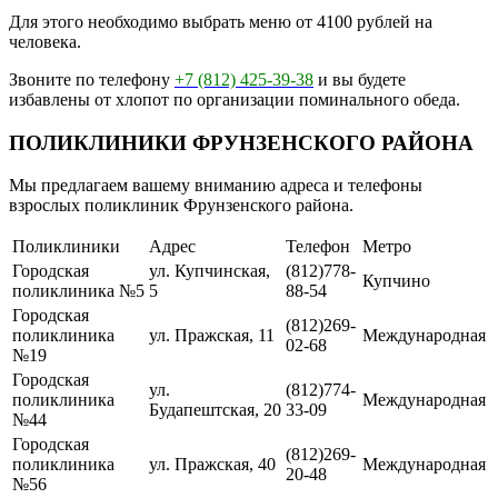
Для этого необходимо выбрать меню от 4100 рублей на
человека.
Звоните по телефону
+7 (812) 425-39-38
и вы будете
избавлены от хлопот по организации поминального обеда.
ПОЛИКЛИНИКИ ФРУНЗЕНСКОГО РАЙОНА
Мы предлагаем вашему вниманию адреса и телефоны
взрослых поликлиник Фрунзенского района.
Поликлиники
Адрес
Телефон
Метро
Городская
ул. Купчинская,
(812)778-
Купчино
поликлиника №5
5
88-54
Городская
(812)269-
поликлиника
ул. Пражская, 11
Международная
02-68
№19
Городская
ул.
(812)774-
поликлиника
Международная
Будапештская, 20
33-09
№44
Городская
(812)269-
поликлиника
ул. Пражская, 40
Международная
20-48
№56