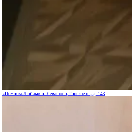
«Помним-Любим» п. Левашово, Горское ш., д. 143